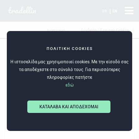
tradellin
GR
EN
Σύνδεση / Εγγραφή Εκθέτη
Αγαπημένα
ΠΟΛΙΤΙΚΗ COOKIES
Η ιστοσελίδα μας χρησιμοποιεί cookies. Με την είσοδό σας
τα αποδέχεστε στο σύνολό τους. Για περισσότερες
πληροφορίες πατήστε
εδώ
Silver Style
ΚΑΤΑΛΑΒΑ ΚΑΙ ΑΠΟΔΕΧΟΜΑΙ
Ασημένια κοσμήματα και ανδρικό ατσάλι