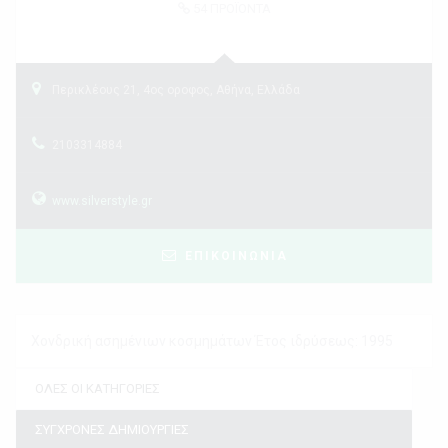
54
ΠΡΟΪΟΝΤΑ
Περικλέους 21, 4ος οροφος, Αθήνα, Ελλάδα
2103314884
www.silverstyle.gr
ΕΠΙΚΟΙΝΩΝΙΑ
Χονδρική ασημένιων κοσμημάτων Έτος ιδρύσεως: 1995
ΟΛΕΣ ΟΙ ΚΑΤΗΓΟΡΙΕΣ
ΣΥΓΧΡΟΝΕΣ ΔΗΜΙΟΥΡΓΙΕΣ