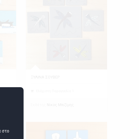
ΞΥΛΙΝΑ ΣΟΥΒΕΡ
Ελάχιστη Παραγγελία 1
Εκθέτης
Νίκος Μπιζίμης
ε στο