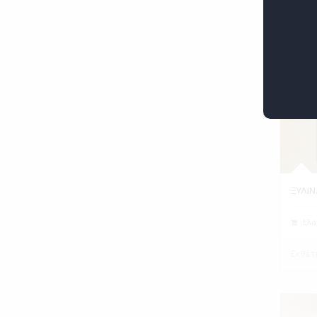
ΞΥΛΙΝ
Ελά
Εκθέτ