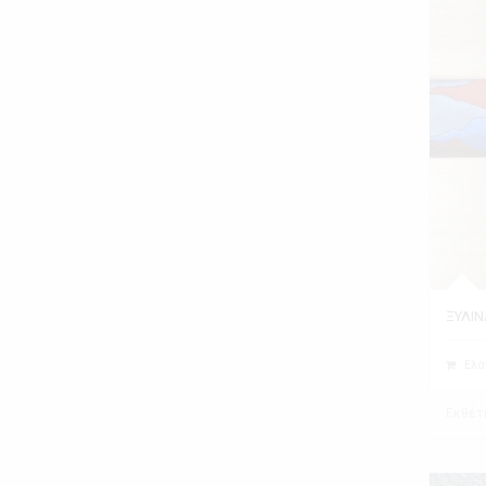
ΞΥΛΙΝ
Ελά
Εκθέτ