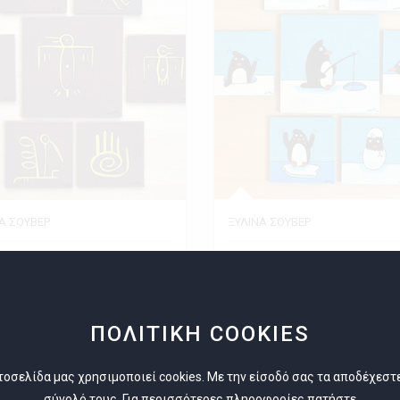
Α ΣΟΥΒΕΡ
ΞΥΛΙΝΑ ΣΟΥΒΕΡ
χιστη Παραγγελία 1
Ελάχιστη Παραγγελία 1
ης
Εκθέτης
Νίκος Μπιζίμης
Νίκος Μπιζίμης
ΠΟΛΙΤΙΚΗ COOKIES
τοσελίδα μας χρησιμοποιεί cookies. Με την είσοδό σας τα αποδέχεστ
σύνολό τους. Για περισσότερες πληροφορίες πατήστε