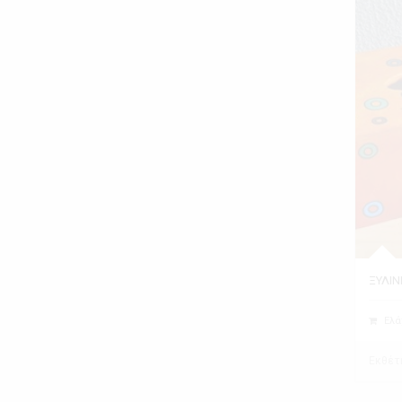
ΞΥΛΙΝ
Ελά
Εκθέτ