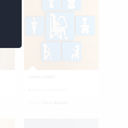
ΞΥΛΙΝΑ ΣΟΥΒΕΡ
Ελάχιστη Παραγγελία 1
Εκθέτης
Νίκος Μπιζίμης