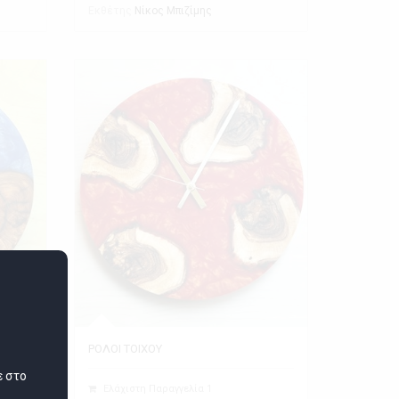
Εκθέτης
Νίκος Μπιζίμης
ΡΟΛΟΙ ΤΟΙΧΟΥ
ε στο
Ελάχιστη Παραγγελία 1