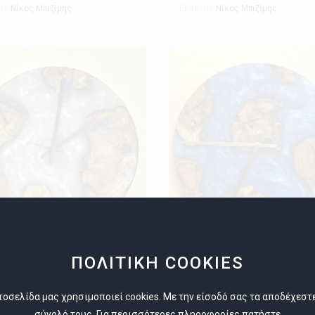
ης
Εκθέτης
Νίκος Μπιζίμης
Νίκος Μπιζίμης
ΠΟΛΙΤΙΚΗ COOKIES
 ΤΟΙΧΟΥ
ΡΟΛΟΙ ΤΟΙΧΟΥ
τοσελίδα μας χρησιμοποιεί cookies. Με την είσοδό σας τα αποδέχεστ
χιστη Παραγγελία 1
Ελάχιστη Παραγγελία 1
σύνολό τους. Για περισσότερες πληροφορίες πατήστε