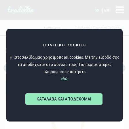
tradellin
GR
EN
Σύνδεση / Εγγραφή Εκθέτη
Αγαπημένα
ΠΟΛΙΤΙΚΗ COOKIES
ΚΟΜΠΟΛΟΓΙΑ
Η ιστοσελίδα μας χρησιμοποιεί cookies. Με την είσοδό σας
τα αποδέχεστε στο σύνολό τους. Για περισσότερες
ΚΟΜΠΟΛΟΓΙΑ
πληροφορίες πατήστε
εδώ
Filters
ΚΑΤΑΛΑΒΑ ΚΑΙ ΑΠΟΔΕΧΟΜΑΙ