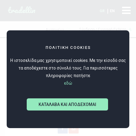
tradellin
GR
EN
Σύνδεση / Εγγραφή Εκθέτη
Αγαπημένα
ΠΟΛΙΤΙΚΗ COOKIES
Η ιστοσελίδα μας χρησιμοποιεί cookies. Με την είσοδό σας
τα αποδέχεστε στο σύνολό τους. Για περισσότερες
πληροφορίες πατήστε
εδώ
ART GALLERY "SYNTHESIS" ΕΡΓΑΣΤΗΡΙ ΤΕΧΝΗΣ
ΚΑΤΑΛΑΒΑ ΚΑΙ ΑΠΟΔΕΧΟΜΑΙ
ΖΩΓΡΑΦΙΚΗ: ΠΙΝΑΚΕΣ ΣΕ ΚΑΜΒΑ ΚΑΙ ΘΑΛΑΣΣΟΞΥΛΑ, ΞΥΛΙΝΑ ΕΙΔΗ: ΔΙΑΚΟΣΜΗΤΙΚΑ, ΘΑΛΑΣΣΟΞΥΛΑ, ΜΠΟΜΠΟΝΙΕΡΕΣ, ΜΠΡΕΛΟΚ-ΜΑΓΝΗΤΕΣ