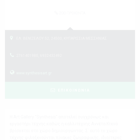
200
ΠΡΟΪΟΝΤΑ
ΕΛ. ΒΕΝΙΖΕΛΟΥ 52, 24500, ΚΥΠΑΡΙΣΣΙΑ ΜΕΣΣΗΝΙΑΣ
2761401980, 6932432492
www.synthesisart.gr
ΕΠΙΚΟΙΝΩΝΙΑ
Η Art Gallery "Synthesis" αποτελεί συγχρόνως και
εργαστήρι τέχνης καθώς η καλλιτέχνης Αννέτα Κτενά
βρίσκεται στο χώρο δημιουργώντας. Σ΄ αυτό το χώρο
τέχνης φιλοξενούνται πίνακες ζωγραφικής, ιδιαίτερες