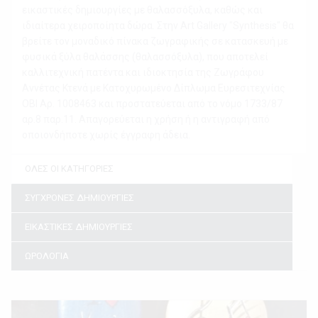
εικαστικές δημιουργίες με θαλασσόξυλα, καθώς και
ιδιαίτερα χειροποίητα δώρα. Στην Art Gallery "Synthesis" θα
βρείτε τον μοναδικό πίνακα ζωγραφικής σε κατασκευή με
φυσικά ξύλα θαλάσσης (θαλασσόξυλα), που αποτελεί
καλλιτεχνική πατέντα και ιδιοκτησία της Ζωγράφου
Αννέτας Κτενά με Κατοχυρωμένο Δίπλωμα Ευρεσιτεχνίας
ΟΒΙ Αρ. 1008463 και προστατεύεται από το νόμο 1733/87
αρ.8 παρ.11. Απαγορεύεται η χρήση ή η αντιγραφή από
οποιονδήποτε χωρίς έγγραφη άδεια.
ΟΛΕΣ ΟΙ ΚΑΤΗΓΟΡΙΕΣ
ΣΥΓΧΡΟΝΕΣ ΔΗΜΙΟΥΡΓΙΕΣ
ΕΙΚΑΣΤΙΚΕΣ ΔΗΜΙΟΥΡΓΙΕΣ
ΩΡΟΛΟΓΙΑ