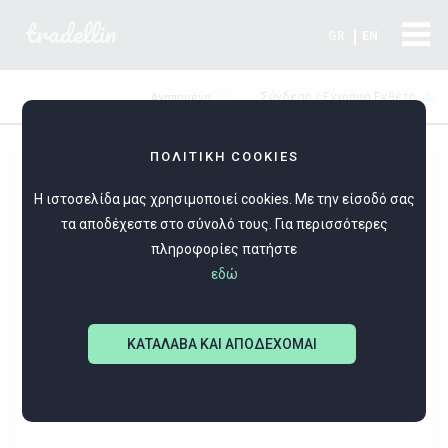
tradellin
GR
EN
Σύνδεση / Εγγραφή Εκθέτη
Αγαπημένα
ΠΟΛΙΤΙΚΗ COOKIES
Η ιστοσελίδα μας χρησιμοποιεί cookies. Με την είσοδό σας
τα αποδέχεστε στο σύνολό τους. Για περισσότερες
πληροφορίες πατήστε
εδώ
OROSET
ΚΑΤΑΛΑΒΑ ΚΑΙ ΑΠΟΔΕΧΟΜΑΙ