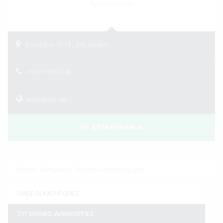
2
ΠΡΟΪΟΝΤΑ
Ευριπίδου 16-18 , 2ος όροφος
+302155252748
www.olvios.net
ΕΠΙΚΟΙΝΩΝΙΑ
Χρυσά , Ασημένιά , Ατσάλινα Κοσμήματα
ΟΛΕΣ ΟΙ ΚΑΤΗΓΟΡΙΕΣ
ΣΥΓΧΡΟΝΕΣ ΔΗΜΙΟΥΡΓΙΕΣ