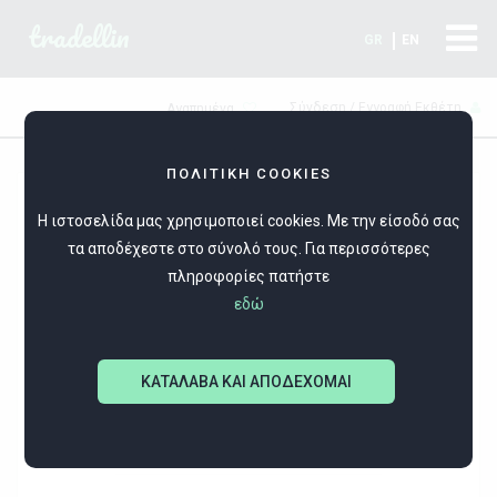
tradellin
GR
EN
Σύνδεση / Εγγραφή Εκθέτη
Αγαπημένα
ΠΟΛΙΤΙΚΗ COOKIES
Η ιστοσελίδα μας χρησιμοποιεί cookies. Με την είσοδό σας
τα αποδέχεστε στο σύνολό τους. Για περισσότερες
πληροφορίες πατήστε
εδώ
Olvios
ΚΑΤΑΛΑΒΑ ΚΑΙ ΑΠΟΔΕΧΟΜΑΙ
Κοσμήματα