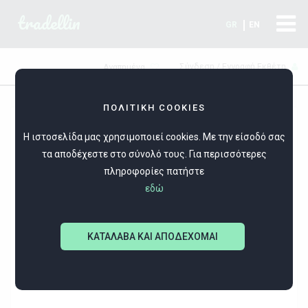
tradellin
GR
EN
Σύνδεση / Εγγραφή Εκθέτη
Αγαπημένα
ΠΟΛΙΤΙΚΗ COOKIES
Η ιστοσελίδα μας χρησιμοποιεί cookies. Με την είσοδό σας
τα αποδέχεστε στο σύνολό τους. Για περισσότερες
πληροφορίες πατήστε
εδώ
Mpaf-design
ΚΑΤΑΛΑΒΑ ΚΑΙ ΑΠΟΔΕΧΟΜΑΙ