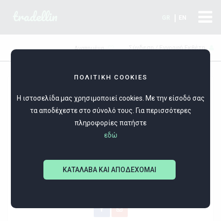
tradellin
GR
EN
Σύνδεση / Εγγραφή Εκθέτη
Αγαπημένα
ΠΟΛΙΤΙΚΗ COOKIES
Η ιστοσελίδα μας χρησιμοποιεί cookies. Με την είσοδό σας
τα αποδέχεστε στο σύνολό τους. Για περισσότερες
πληροφορίες πατήστε
εδώ
Klo jewelry
ΚΑΤΑΛΑΒΑ ΚΑΙ ΑΠΟΔΕΧΟΜΑΙ
ΧΕΙΡΟΠΟΙΗΤΑ ΚΟΣΜΗΜΑΤΑ