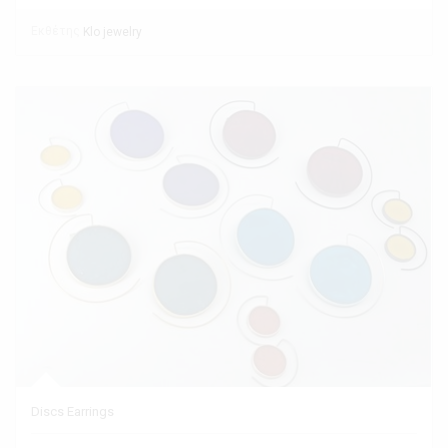
Εκθέτης
Klo jewelry
Discs Earrings