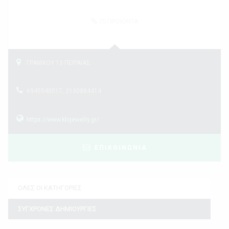
70
ΠΡΟΪΟΝΤΑ
ΓΡΑΝΙΚΟΥ 13 ΠΕΙΡΑΙΑΣ
6945540017, 2130884414
https://www.klojewelry.gr/
ΕΠΙΚΟΙΝΩΝΙΑ
ΟΛΕΣ ΟΙ ΚΑΤΗΓΟΡΙΕΣ
ΣΥΓΧΡΟΝΕΣ ΔΗΜΙΟΥΡΓΙΕΣ