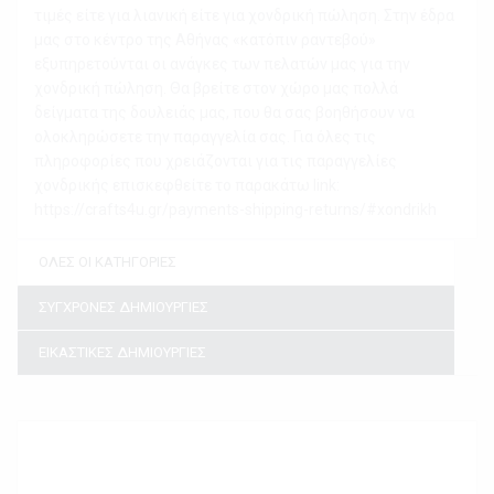
τιμές είτε για λιανική είτε για χονδρική πώληση. Στην έδρα
μας στο κέντρο της Αθήνας «κατόπιν ραντεβού»
εξυπηρετούνται οι ανάγκες των πελατών μας για την
χονδρική πώληση. Θα βρείτε στον χώρο μας πολλά
δείγματα της δουλειάς μας, που θα σας βοηθήσουν να
ολοκληρώσετε την παραγγελία σας. Για όλες τις
πληροφορίες που χρειάζονται για τις παραγγελίες
χονδρικής επισκεφθείτε το παρακάτω link:
https://crafts4u.gr/payments-shipping-returns/#xondrikh
ΟΛΕΣ ΟΙ ΚΑΤΗΓΟΡΙΕΣ
ΣΥΓΧΡΟΝΕΣ ΔΗΜΙΟΥΡΓΙΕΣ
ΕΙΚΑΣΤΙΚΕΣ ΔΗΜΙΟΥΡΓΙΕΣ