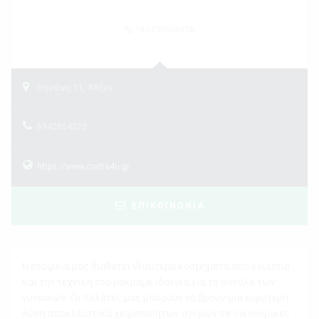
145
ΠΡΟΪΟΝΤΑ
Θησέως 11, Αθήνα
6942864222
https://www.crafts4u.gr
ΕΠΙΚΟΙΝΩΝΙΑ
Η εταιρεία μας διαθέτει ιδιαίτερα κοσμήματα από κουμπιά
και την τεχνική του μακραμέ ιδανικά για το σύνολο των
γυναικών. Οι πελάτες μας μπορούν να βρουν μια ευρύτερη
λύση αποκλειστικά χειροποίητων αγορών σε οικονομικές