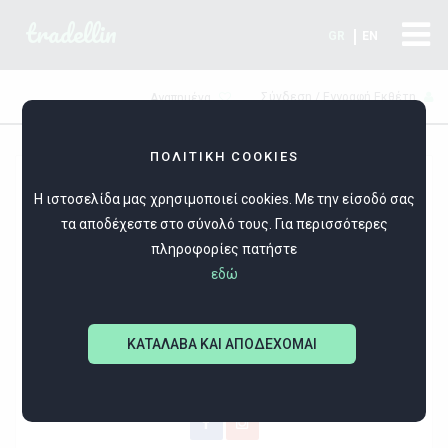
tradellin
GR
EN
Σύνδεση / Εγγραφή Εκθέτη
Αγαπημένα
ΠΟΛΙΤΙΚΗ COOKIES
Η ιστοσελίδα μας χρησιμοποιεί cookies. Με την είσοδό σας
τα αποδέχεστε στο σύνολό τους. Για περισσότερες
πληροφορίες πατήστε
εδώ
Crafts4u
ΚΑΤΑΛΑΒΑ ΚΑΙ ΑΠΟΔΕΧΟΜΑΙ
Χειροποίητα κοσμήματα