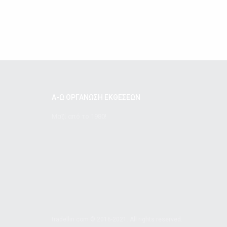
Α-Ω ΟΡΓΑΝΩΣΗ ΕΚΘΕΣΕΩΝ
Μαζί από το 1980!
tradellin.com © 2016-2021. All rights reserved.