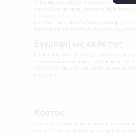
Το tradellin έχει φτιαχτεί αποκλειστικά για εμπόρ
αποστέλλεται από εμάς, ώστε να επιβεβαιώσουμε ότ
στη σελίδα μας.
Η σελίδα tradellin είναι δίγλωσση, υποστηρίζει τη
έχει ως βασική γλώσσα τα Αγγλικά ενώ στο www.tra
Εγγραφή ως εκθέτης:
Η διαδικασία είναι πολύ απλή. Εφόσον επικοινωνήσ
πίσω τον κωδικό πρόσβασης σας καθώς και ένα πολ
προϊόντα σας, ακριβώς όπως εσείς θέλετε και να κ
υπολογιστή!
Κόστος:
Δεν υπάρχει κανένα απολύτως κόστος για τη συμμετ
όλοι μας. Μόνη μας επιδίωξη είναι να μπορέσει να υ