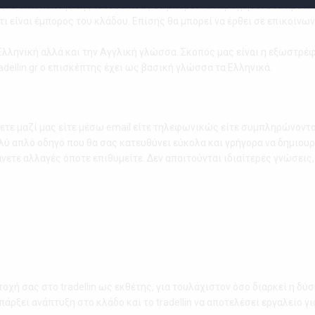
ους. Ο επισκέπτης της ιστοσελίδας θα μπορεί να περιηγηθεί στα προϊό
ι είναι έμπορος του κλάδου. Επίσης θα μπορεί να έρθει σε επικοιν
ν Ελληνική αλλά και την Αγγλική γλώσσα. Σκοπός μας είναι η εξωστρέφ
dellin.gr ο επισκέπτης έχει ως βασική γλώσσα τα Ελληνικά.
ετε μαζί μας είτε μέσω email είτε τηλεφωνικώς είτε συμπληρώνοντας
ύ απλό οδηγό που θα σας κατευθύνει εύκολα και γρήγορα να δημιουρ
άνετε αλλαγές όποτε επιθυμείτε. Δεν απαιτούνται ιδιαίτερες γνώσει
οχή σας στο tradellin ως εκθέτης, για τουλάχιστον όσο διαρκεί η δ
πάρξει ανάπτυξη στο κλάδο και το tradellin να αποτελέσει εργαλείο γ