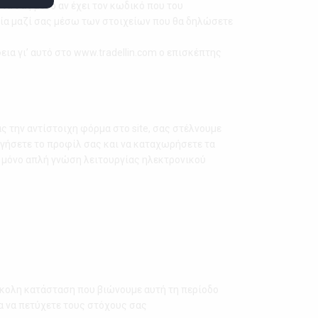
ντα σας μόνο αν έχει τον κωδικό που του
ωνία μαζί σας μέσω των στοιχείων που θα δηλώσετε
εια γι’ αυτό στο www.tradellin.com ο επισκέπτης
 την αντίστοιχη φόρμα στο site, σας στέλνουμε
γήσετε το προφίλ σας και να καταχωρήσετε τα
ς, μόνο απλή γνώση λειτουργίας ηλεκτρονικού
ύσκολη κατάσταση που βιώνουμε αυτή τη περίοδο
ια να πετύχετε τους στόχους σας