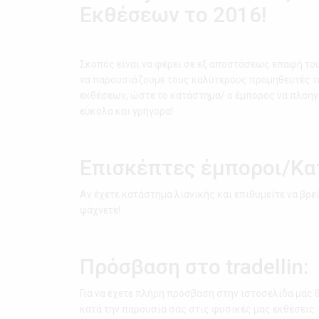
Εκθέσεων το 2016!
Σκοπός είναι να φέρει σε εξ αποστάσεως επαφή του
να παρουσιάζουμε τους καλύτερους προμηθευτές τη
εκθέσεων, ώστε το κατάστημα/ ο έμπορος να πλοηγε
εύκολα και γρήγορα!
Επισκέπτες έμποροι/Κα
Αν έχετε κατάστημα λιανικής και επιθυμείτε να βρε
ψάχνετε!
Πρόσβαση στο tradellin:
Για να έχετε πλήρη πρόσβαση στην ιστοσελίδα μας θ
κατά την παρουσία σας στις φυσικές μας εκθέσεις.