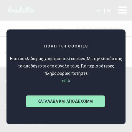
tradellin
GR
EN
Σύνδεση / Εγγραφή Εκθέτη
Αγαπημένα
ΠΟΛΙΤΙΚΗ COOKIES
ΔΑΧΤΥΛΙΔΙΑ ΠΟΔΙΩΝ
Η ιστοσελίδα μας χρησιμοποιεί cookies. Με την είσοδό σας
No Data
τα αποδέχεστε στο σύνολό τους. Για περισσότερες
πληροφορίες πατήστε
εδώ
Α-Ω ΟΡΓΑΝΩΣΗ ΕΚΘΕΣΕΩΝ
Μαζί από το 1980!
ΚΑΤΑΛΑΒΑ ΚΑΙ ΑΠΟΔΕΧΟΜΑΙ
ΕΚΘΕΣΕΙΣ
ΣΥΓΧΡΟΝΕΣ ΔΗΜΙΟΥΡΓΙΕΣ
ΕΙΚΑΣΤΙΚΕΣ ΔΗΜΙΟΥΡΓΙΕΣ