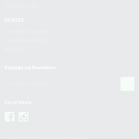
Μαζί από το 1980!
ΕΚΘΕΣΕΙΣ
ΣΥΓΧΡΟΝΕΣ ΔΗΜΙΟΥΡΓΙΕΣ
ΕΙΚΑΣΤΙΚΕΣ ΔΗΜΙΟΥΡΓΙΕΣ
ΩΡΟΛΟΓΙΑ
Εγγραφή γιά Newsletters
Social Media
tradellin.com © 2016-2021. All rights reserved.