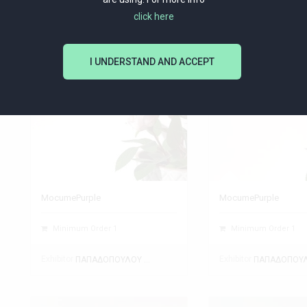
click here
I UNDERSTAND AND ACCEPT
MocumePurple
MocumePurple
Minimum Order 1
Minimum Order 1
Exhibitor
Exhibitor
ΠΑΠΑΔΟΠΟΥΛΟΥ ΘΕΑΝΩ