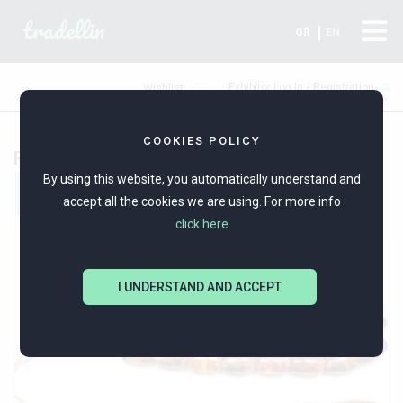
tradellin
GR
EN
Exhibitor Log In / Registration
Wishlist
COOKIES POLICY
Rosaries
By using this website, you automatically understand and
Filters
accept all the cookies we are using. For more info
click here
I UNDERSTAND AND ACCEPT